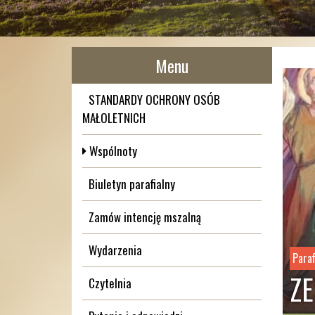
Menu
STANDARDY OCHRONY OSÓB
MAŁOLETNICH
Wspólnoty
Biuletyn parafialny
Zamów intencję mszalną
Wydarzenia
Paraf
ZE
Czytelnia
Porządek Mszy Świętyc