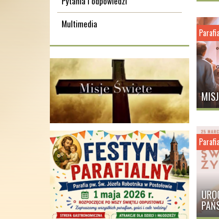
Pytania i odpowiedzi
W NIEDZIELĘ I ŚWIĘTA
Multimedia
Parafi
Godz.: 7.30 Postołowo, 9.30 Sucha Huta, 1
Pawłowo, 13.00 (Suma) Postołowo
W DNI POWSZEDNIE:
Godz.: 18.00 w Poniedziałek, Środę, Piatek
Postołowie, we Wtorek w Suchej Hucie a 
MISJ
Pawłowie
SPOWIEDŹ:
Poniedziałek - Sobota 15 minut przed Msz
Parafi
Niedziela i Święta - przed każdą Mszą Św.
URO
PAŃ