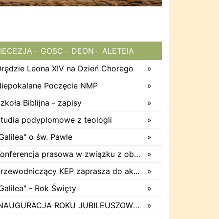
IECEZJA
GOSC
DEON
ALETEIA
rędzie Leona XIV na Dzień Chorego
»
iepokalane Poczęcie NMP
»
zkoła Biblijna - zapisy
»
tudia podyplomowe z teologii
»
Galilea" o św. Pawle
»
Konferencja prasowa w związku z obchodami odpustu diecezjalnego
»
Przewodniczący KEP zaprasza do akcji "Rodzina rodzinie"
»
Galilea" - Rok Święty
»
INAUGURACJA ROKU JUBILEUSZOWEGO
»