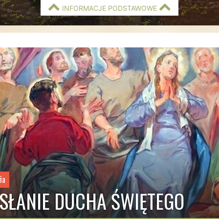
INFORMACJE PODSTAWOWE
ia
SŁANIE DUCHA ŚWIĘTEGO
h
Biuro parafialne