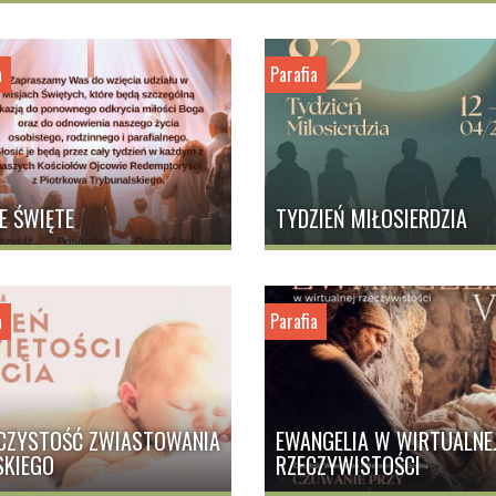
PO KAŻDEJ WIECZORNEJ EUCHARYS
POWSZEDNIE LUB W NIEDZIELĘ PO KA
a
Parafia
1.00
W NAGŁYCH PRZYPADKACH PROSZĘ 
TELEFONICZNY 50133727
 i Sobotę w
w Czwartek w
E ŚWIĘTE
TYDZIEŃ MIŁOSIERDZIA
ą Św.
a
Parafia
CZYSTOŚĆ ZWIASTOWANIA
EWANGELIA W WIRTUALNE
SKIEGO
RZECZYWISTOŚCI