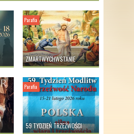
TII W DNI
Postołowo 13A
ŻDEJ MSZY.
83-042 Ełganowo
Parafia
tel. +48501337277
O KONTAKT
7
e-mail:
postolowo@diecezjagda
Numer konta:
ZMARTWYCHWSTANIE
Bank Spółdzielczy Starogard o/Skarsz
41834000010118 13182000 
Parafia
J
59 TYDZIEŃ TRZEŹWOŚCI