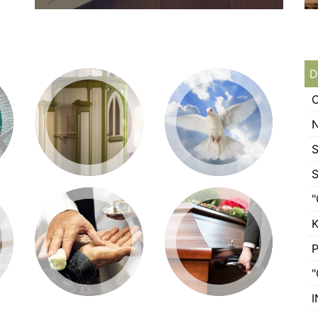
D
O
N
S
S
"
"